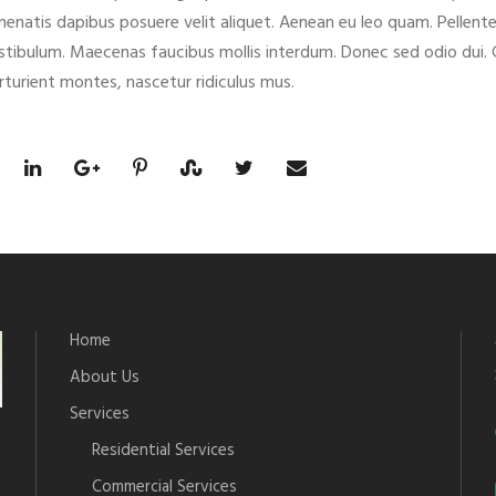
nenatis dapibus posuere velit aliquet. Aenean eu leo quam. Pellent
stibulum. Maecenas faucibus mollis interdum. Donec sed odio dui.
rturient montes, nascetur ridiculus mus.
Home
About Us
Services
Residential Services
Commercial Services