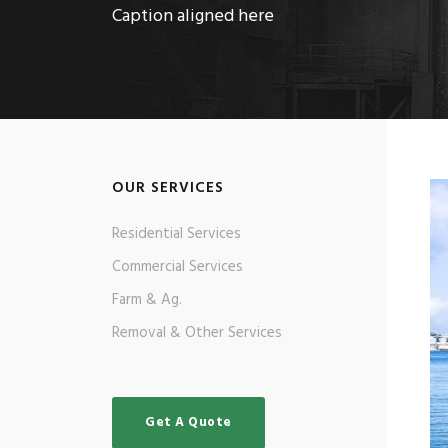
Caption aligned here
OUR SERVICES
Residential Services
Commercial Services
Farm & Ag.
Removal & Other Services
Get A Quote