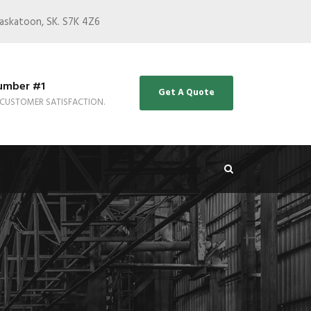
Saskatoon, SK. S7K 4Z6
umber #1
Get A Quote
 CUSTOMER SATISFACTION.