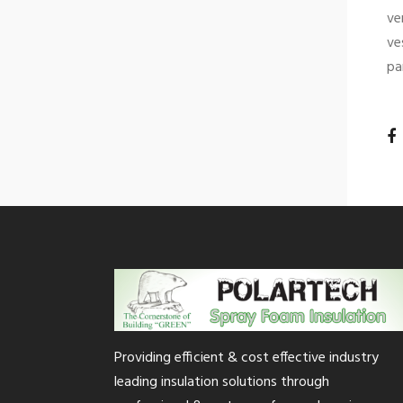
ve
ve
pa
Providing efficient & cost effective industry
leading insulation solutions through