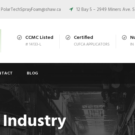
PolarTechSprayFoam@shaw.ca
12 Bay 5 – 2949 Miners Ave. 
CCMC Listed
Certified
N
# 14133-L
CUFCA APPLICATORS
IN
NTACT
BLOG
 Industry