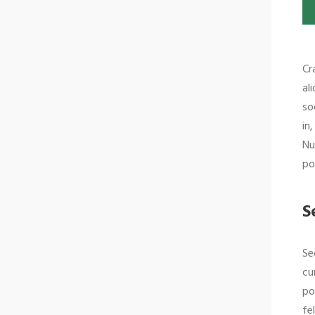
Cr
al
so
in
Nu
po
S
Se
cu
po
fe