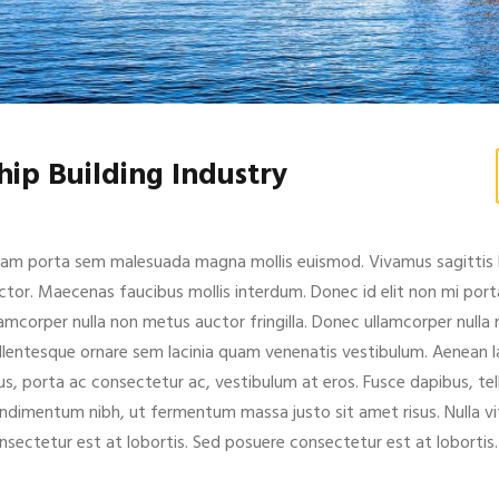
hip Building Industry
iam porta sem malesuada magna mollis euismod. Vivamus sagittis l
ctor. Maecenas faucibus mollis interdum. Donec id elit non mi port
lamcorper nulla non metus auctor fringilla. Donec ullamcorper nulla
llentesque ornare sem lacinia quam venenatis vestibulum. Aenean l
sus, porta ac consectetur ac, vestibulum at eros. Fusce dapibus, t
ndimentum nibh, ut fermentum massa justo sit amet risus. Nulla vit
nsectetur est at lobortis. Sed posuere consectetur est at lobortis.