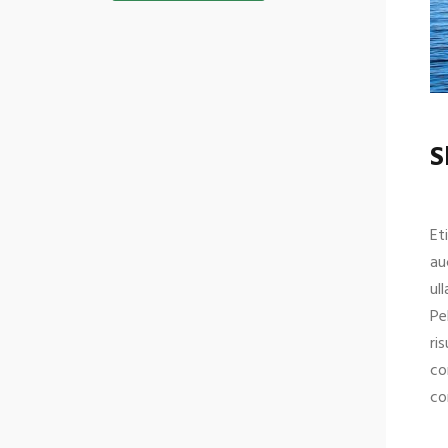
S
Et
au
ul
Pe
ri
co
co