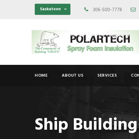
Saskatoon
306-500-7778
HOME
ABOUT US
SERVICES
CO
Ship Building