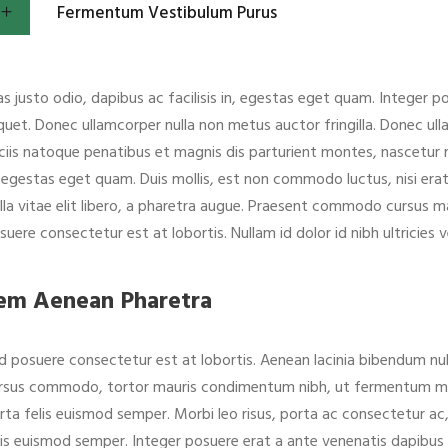
Fermentum Vestibulum Purus
as justo odio, dapibus ac facilisis in, egestas eget quam. Integer 
iquet. Donec ullamcorper nulla non metus auctor fringilla. Donec ull
ciis natoque penatibus et magnis dis parturient montes, nascetur rid
, egestas eget quam. Duis mollis, est non commodo luctus, nisi erat p
lla vitae elit libero, a pharetra augue. Praesent commodo cursus ma
suere consectetur est at lobortis. Nullam id dolor id nibh ultricies ve
em Aenean Pharetra
d posuere consectetur est at lobortis. Aenean lacinia bibendum nul
rsus commodo, tortor mauris condimentum nibh, ut fermentum massa
rta felis euismod semper. Morbi leo risus, porta ac consectetur ac,
lis euismod semper. Integer posuere erat a ante venenatis dapibus p